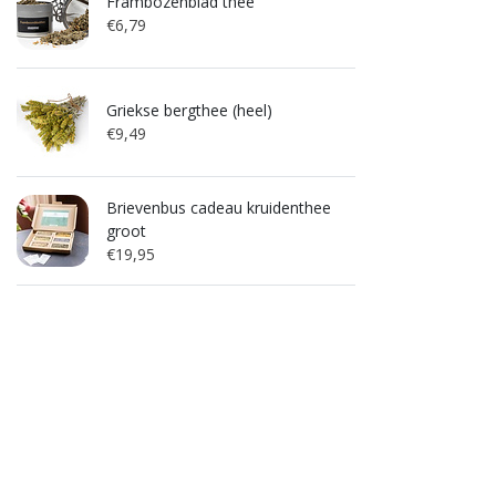
Frambozenblad thee
€6,79
Griekse bergthee (heel)
€9,49
Brievenbus cadeau kruidenthee
groot
€19,95