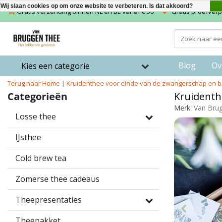
Wij slaan cookies op om onze website te verbeteren. Is dat akkoord?
Gratis verzending binnen NL en BE vanaf € 50
Gratis proefverpa
Blog
Ov
Kies een categorie
Terug naar Home
|
Kruidenthee voor einde van de zwangerschap en b
Categorieën
Kruidenth
Merk:
Van Bru
Losse thee
IJsthee
Cold brew tea
Zomerse thee cadeaus
Theepresentaties
Theepakket