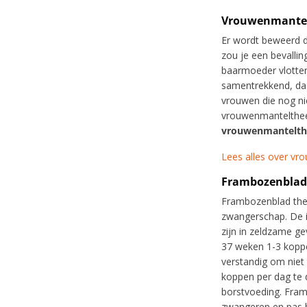
Vrouwenmantel
Er wordt beweerd 
zou je een bevalli
baarmoeder vlotter
samentrekkend, daa
vrouwen die nog ni
vrouwenmantelthee
vrouwenmantelthe
Lees alles over vr
Frambozenbladt
Frambozenblad thee
zwangerschap. De 
zijn in zeldzame g
37 weken 1-3 koppen
verstandig om niet 
koppen per dag te d
borstvoeding. Fra
zwangeren en pas b