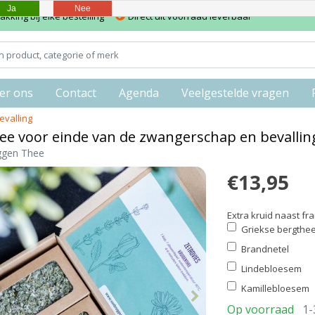
Ja
Nee
kking bij elke bestelling
Direct uit voorraad leverbaar
er ons
Contact
Agenda
Veelgestelde vragen
evalling
ee voor einde van de zwangerschap en bevallin
ggen Thee
€13,95
Extra kruid naast 
Griekse bergthe
Brandnetel
Lindebloesem
Kamillebloesem
Op voorraad
1-