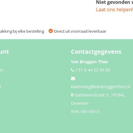
Niet gevonden w
Laat ons helpen!
kking bij elke bestelling
Direct uit voorraad leverbaar
unt
Contactgegevens
Van Bruggen Thee
en
+31 6 44 53 96 00
t
klantvraag@vanbruggenthee.nl
Gashavenstraat 5, 7418AL
Deventer
KVK: 08143513