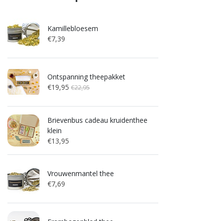
Kamillebloesem
€7,39
Ontspanning theepakket
€19,95
€22,95
Brievenbus cadeau kruidenthee
klein
€13,95
Vrouwenmantel thee
€7,69