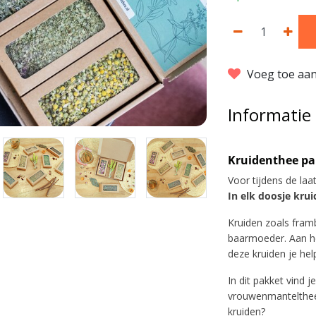
Voeg toe aan
Informatie
Kruidenthee pak
Voor tijdens de la
In elk doosje kru
Kruiden zoals fra
baarmoeder. Aan he
deze kruiden je hel
In dit pakket vind 
vrouwenmantelthee 
kruiden?