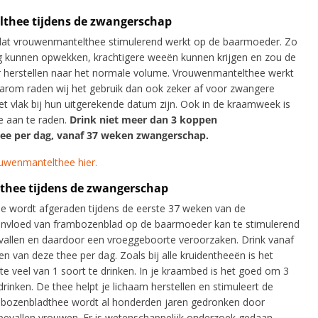
thee tijdens de zwangerschap
dat vrouwenmantelthee stimulerend werkt op de baarmoeder. Zo
ng kunnen opwekken, krachtigere weeën kunnen krijgen en zou de
 herstellen naar het normale volume. Vrouwenmantelthee werkt
rom raden wij het gebruik dan ook zeker af voor zwangere
et vlak bij hun uitgerekende datum zijn. Ook in de kraamweek is
 aan te raden.
Drink niet meer dan 3 koppen
e per dag, vanaf 37 weken zwangerschap.
ouwenmantelthee hier.
hee tijdens de zwangerschap
 wordt afgeraden tijdens de eerste 37 weken van de
invloed van frambozenblad op de baarmoeder kan te stimulerend
evallen en daardoor een vroeggeboorte veroorzaken. Drink vanaf
 van deze thee per dag. Zoals bij alle kruidentheeën is het
te veel van 1 soort te drinken. In je kraambed is het goed om 3
rinken. De thee helpt je lichaam herstellen en stimuleert de
mbozenbladthee wordt al honderden jaren gedronken door
evallen vrouwen. Er is wetenschappelijk onderzoek gedaan