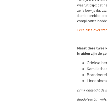
waaruit blijkt dat 
zelfs bewijs dat z
frambozenblad dro
complicaties hadden
Lees alles over fr
Naast deze twee k
kruiden zijn de ge
Griekse be
Kamillethe
Brandnetel
Lindebloe
Drink ongeacht de k
Raadpleeg bij twijfe