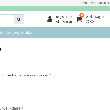
Meer over cookies »
0
Registreren
Winkelwagen
of Inloggen
€0,00
Relatiegeschenken
g
frambozenblad en vrouwenmantel:
*
e
3 werkdagen