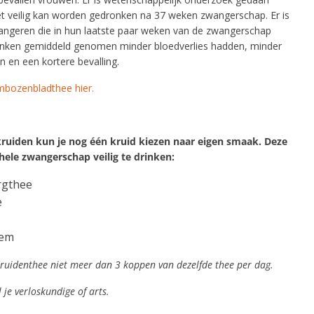
het veilig kan worden gedronken na 37 weken zwangerschap. Er is
wangeren die in hun laatste paar weken van de zwangerschap
nken gemiddeld genomen minder bloedverlies hadden, minder
 en een kortere bevalling.
ambozenbladthee hier.
ruiden kun je nog één kruid kiezen naar eigen smaak. Deze
hele zwangerschap veilig te drinken:
rgthee
e
sem
ruidenthee niet meer dan 3 koppen van dezelfde thee per dag.
l je verloskundige of arts.