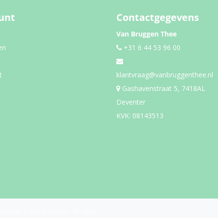
unt
Contactgegevens
Van Bruggen Thee
en
+31 6 44 53 96 00
t
klantvraag@vanbruggenthee.nl
Gashavenstraat 5, 7418AL
Deventer
KVK: 08143513
eaus en theepakketten - All rights