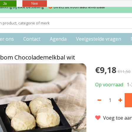
Ja
Nee
kking bij elke bestelling
Direct uit voorraad leverbaar
er ons
Contact
Agenda
Veelgestelde vragen
bom Chocolademelkbal wit
€9,18
€11,50
Op voorraad
1-
Voeg toe aan