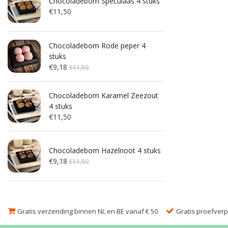
Chocoladebom Speculaas 4 stuks
€11,50
Chocoladebom Rode peper 4
stuks
€9,18
€11,50
Chocoladebom Karamel Zeezout
4 stuks
€11,50
Chocoladebom Hazelnoot 4 stuks
€9,18
€11,50
Gratis verzending binnen NL en BE vanaf € 50
Gratis proefverpa