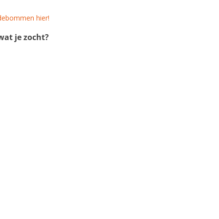
adebommen hier!
at je zocht?