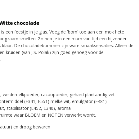
Witte chocolade
s een feestje in je glas. Voeg de 'bom' toe aan een mok hete
 langzaam smelten. Zo heb je in een mum van tijd een bijzonder
 klaar. De chocoladebommen zijn ware smaaksensaties. Alleen de
en kruiden (van J.S. Polak) zijn goed genoeg voor de
.
er, weidemelkpoeder, cacaopoeder, gehard plantaardig vet
lontermiddel (E341, E551) melkeiwit, emulgator (E481)
ut, stabilisator (E452, E340), aroma
n ruimte waar BLOEM en NOTEN verwerkt wordt.
atuur) en droog bewaren