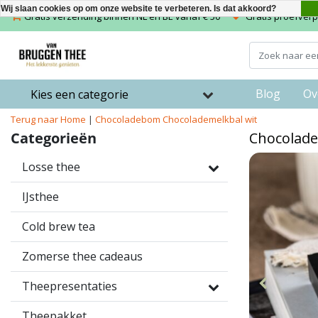
Wij slaan cookies op om onze website te verbeteren. Is dat akkoord?
Gratis verzending binnen NL en BE vanaf € 50
Gratis proefverpa
Blog
Ov
Kies een categorie
Terug naar Home
|
Chocoladebom Chocolademelkbal wit
Categorieën
Chocolade
Losse thee
IJsthee
Cold brew tea
Zomerse thee cadeaus
Theepresentaties
Theepakket