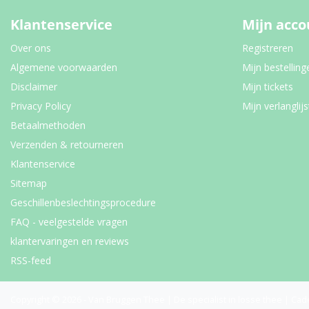
Klantenservice
Mijn acco
Over ons
Registreren
Algemene voorwaarden
Mijn bestelling
Disclaimer
Mijn tickets
Privacy Policy
Mijn verlanglijs
Betaalmethoden
Verzenden & retourneren
Klantenservice
Sitemap
Geschillenbeslechtingsprocedure
FAQ - veelgestelde vragen
klantervaringen en reviews
RSS-feed
Copyright © 2026 - Van Bruggen Thee | De specialist in losse thee | Cad