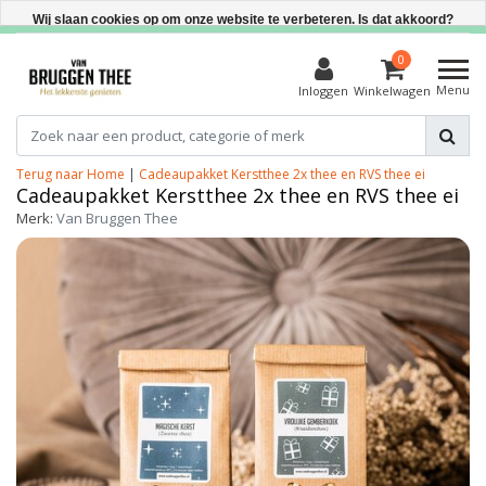
Direct uit voorraad leverbaar
Wij slaan cookies op om onze website te verbeteren. Is dat akkoord?
Ja
0
Menu
Inloggen
Winkelwagen
Nee
Meer over cookies »
Terug naar Home
|
Cadeaupakket Kerstthee 2x thee en RVS thee ei
Cadeaupakket Kerstthee 2x thee en RVS thee ei
Merk:
Van Bruggen Thee