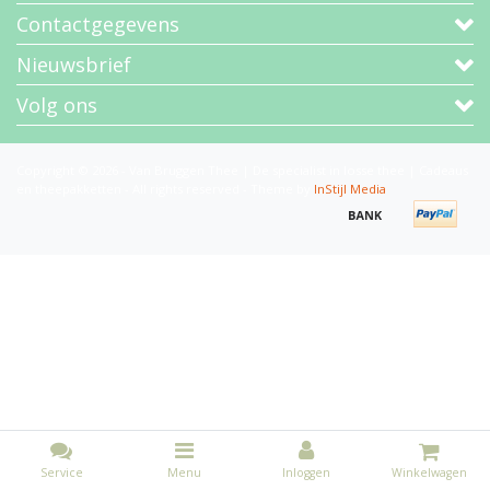
Contactgegevens
Nieuwsbrief
Volg ons
Copyright © 2026 - Van Bruggen Thee | De specialist in losse thee | Cadeaus
en theepakketten - All rights reserved - Theme by
InStijl Media
Service
Menu
Inloggen
Winkelwagen